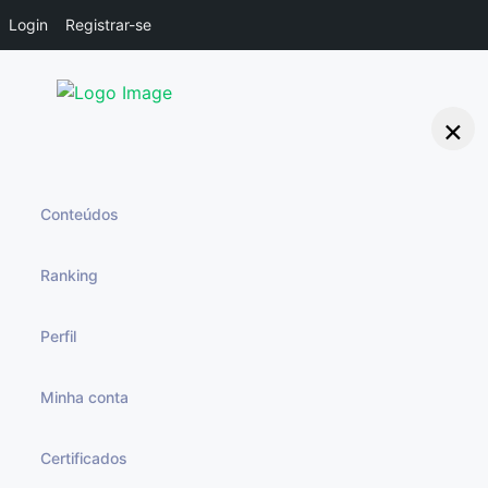
Login
Registrar-se
×
Arquivos
Conteúdos
Ranking
Perfil
Minha conta
Opa, Esta página não pôde ser encontrada!
Certificados
Desculpe-me, mas não foram encontrados resultados.