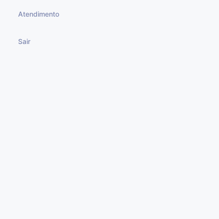
Talvez a pesquisa vai ajudar a encontrar um post
Atendimento
relacionado.
Sair
Voltar A Página Inicial
Mais de 1000
Assinantes Pelo Brasil!