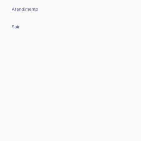
Atendimento
Sair
Mais de 1000
Assinantes Pelo Brasil!
© 2023 Todos os direitos reservados.