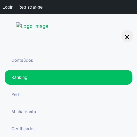
Login
Registrar-se
×
Conteúdos
Ranking
Seus pontos
Perfil
0
Libercoins
Minha conta
Certificados