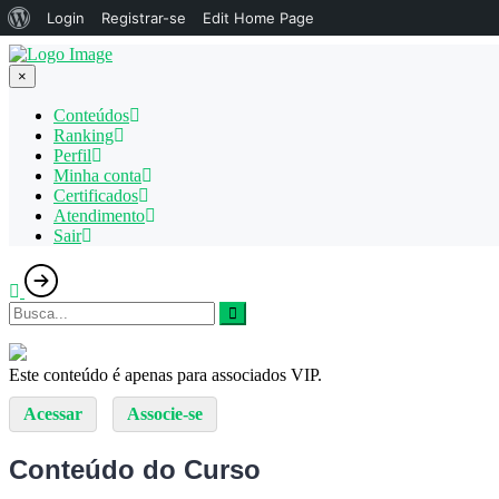
Sobre
Login
Registrar-se
Edit Home Page
o
×
WordPress
Conteúdos
Ranking
Perfil
Minha conta
Certificados
Atendimento
Sair
Este conteúdo é apenas para associados VIP.
Acessar
Associe-se
Conteúdo do Curso