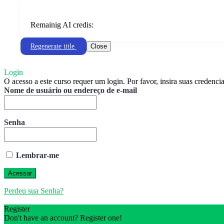
Remainig AI credis:
Regenerate title
Close
Login
O acesso a este curso requer um login. Por favor, insira suas credenci
Nome de usuário ou endereço de e-mail
Senha
Lembrar-me
Perdeu sua Senha?
Register
Don't have an account? Register one!