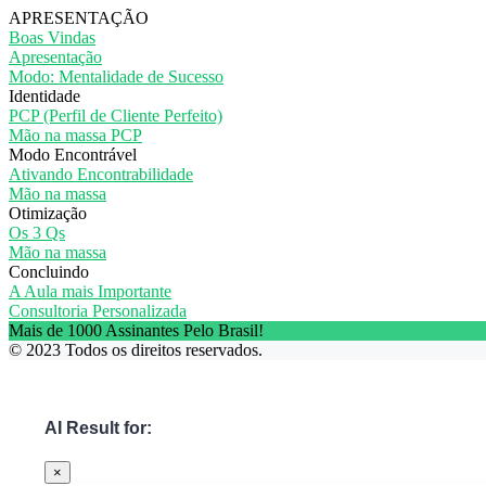
APRESENTAÇÃO
Boas Vindas
Apresentação
Modo: Mentalidade de Sucesso
Identidade
PCP (Perfil de Cliente Perfeito)
Mão na massa PCP
Modo Encontrável
Ativando Encontrabilidade
Mão na massa
Otimização
Os 3 Qs
Mão na massa
Concluindo
A Aula mais Importante
Consultoria Personalizada
Mais de 1000 Assinantes Pelo Brasil!
© 2023 Todos os direitos reservados.
AI Result for:
×