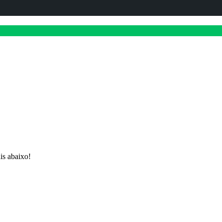
ais abaixo!