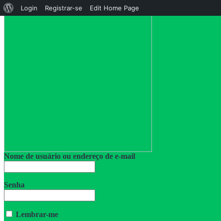
Sobre
Login
Registrar-se
Edit Home Page
o
WordPress
Nome de usuário ou endereço de e-mail
Senha
Lembrar-me